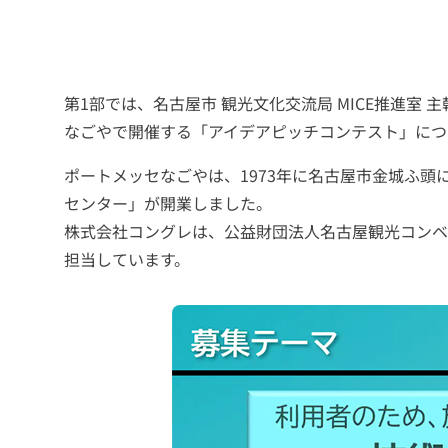
営・
オ
イ
の
運
と
な
ち
海
フ
創
営
社
業
ベ
づ
外
ィ
造
を
員
務
ン
く
事
ス
を
通
が
慣
ト・
り
務
第1部では、名古屋市 観光文化交流局 MICE推進室 
通
じ
共
行・
紹
セ
じ
た
に
対
局
介
なごやで開催する「アイデアピッチコンテスト」につ
ミ
た
持
成
話
実
活
ナ
社
続
長
を
績
用
ポートメッセなごやは、1973年に名古屋市金城ふ頭
実
東
大
中
ー・
会
可
で
通
紹
事
センター」が開業しました。
績
京
阪
部
課
能
き
じ
式
介
例
紹
本
本
支
株式会社コングレは、公益財団法人名古屋観光コンベ
題
な
る
た
典
介
社
社
社
解
ま
持
積
担当しています。
決
ち
続
極
文
実
職
の
づ
可
的
化
績
イ
支
く
能
な
種
施
紹
援
り
な
パ
ベ
紹
設・
介
の
職
ー
ン
介
観
支
場
ト
ト
援
環
ナ
光
の
境
ー
MICE
施
施
企
づ
シ
の
設