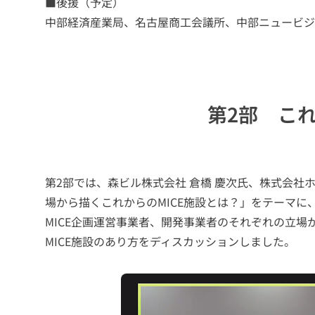
■後援（予定）
中部経済産業局、名古屋商工会議所、中部ニュービジ
障
が
い
者
採
第2部 こ
用
募
集
第2部では、森ビル株式会社 倉橋 慶次氏、株式会社ホ
要
項
場から描くこれからのMICE施設とは？」をテーマ
MICE企画運営事業者、開発事業者のそれぞれの立場
MICE施設のあり方をディスカッションしました。
よ
く
あ
る
ご