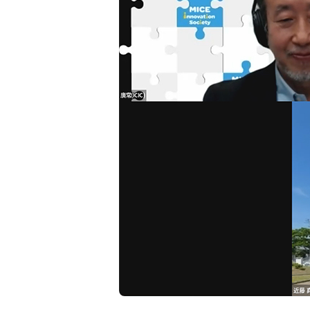
会・
働
進
レ
イ
く
体
ン
ベ
環
制
ス
医
ン
境
学
ト
マ
系
実
活
健
テ
学
績
用
実
康
リ
会
紹
事
績
経
ア
介
例
紹
営
リ
介
実
お
テ
績
客
MICE
ィ
紹
様
福
施
（重
介
の
展
利
設
要
声
示
厚
を
課
会
生・
活
題）
の
待
ビ
用
企
遇
ジ
し
1.MICE
2.
3.
4.
画・
ネ
た
の
施
会
公
運
ス
ま
場
設
社
正