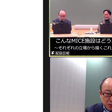
質
問
契
約
社
員・
ア
ル
バ
イ
ト
等
の
採
用