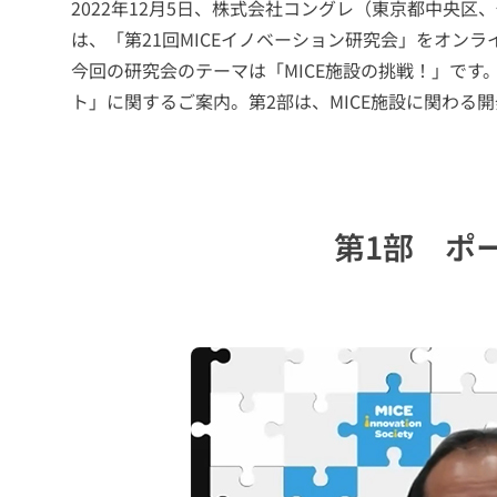
ト
コ
展
施
2022年12月5日、株式会社コングレ（東京都中央
メ
本
社
沿
業
ー
会
ン
示
設
ッ
は、「第21回MICEイノベーション研究会」をオン
ッ
理
概
革
拠
プ
社
ベ
会・
運
プ
セ
念
要
点
会
今回の研究会のテーマは「MICE施設の挑戦！」です
概
ン
イ
営
ー
社
ト」に関するご案内。第2部は、MICE施設に関わる
要・
シ
ベ
ジ
数
ョ
ン
字
ト
コ
ン
ト
で
ッ
ン
見
プ
グ
第1部 ポ
る
メ
レ
国
コ
コ
ッ
の
際
ン
ン
セ
ホ
会
グ
グ
ー
ー
議
レ
レ
ジ
ル
主
＆
催
実
お
カ
の
働
績
客
SDGs
ン
展
紹
様
き
と
フ
介
の
示
方・
推
ァ
声