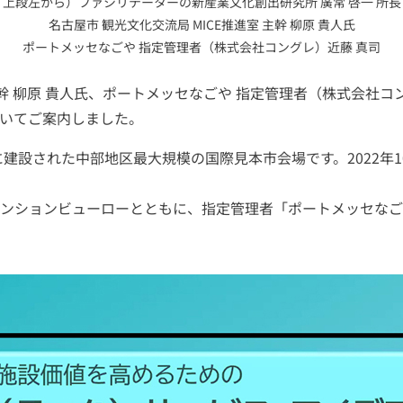
上段左から）ファシリテーターの新産業文化創出研究所 廣常 啓一 所長
名古屋市 観光文化交流局 MICE推進室 主幹 柳原 貴人氏
ポートメッセなごや 指定管理者（株式会社コングレ）近藤 真司
主幹 柳原 貴人氏、ポートメッセなごや 指定管理者（株式会社コン
いてご案内しました。
に建設された中部地区最大規模の国際見本市会場です。2022年
ンションビューローとともに、指定管理者「ポートメッセなごや