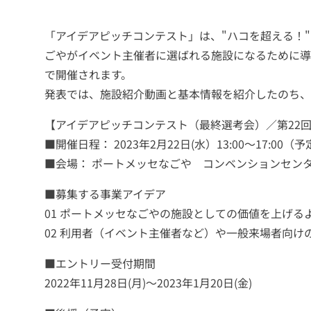
MICE
（全
（新
物
の
と
体）
卒）
像
声
「アイデアピッチコンテスト」は、"ハコを超える！
は
ごやがイベント主催者に選ばれる施設になるために導
キ
ャ
で開催されます。
リ
MICE
観
MICE
MICE
発表では、施設紹介動画と基本情報を紹介したのち、
ア
と
光
の
と
採
は
と
経
レ
【アイデアピッチコンテスト（最終選考会）／第22回
用
MICE
済
ガ
■開催日程： 2023年2月22日(水）13:00～17:00（
波
シ
■会場： ポートメッセなごや コンベンションセン
及
ー
教
求
キ
募
効
育・
め
ャ
集
■募集する事業アイデア
果
研
る
リ
要
01 ポートメッセなごやの施設としての価値を上げ
修
人
ア
項
02 利用者（イベント主催者など）や一般来場者向
（全
物
ス
体）
像
ト
■エントリー受付期間
ー
リ
2022年11月28日(月)～2023年1月20日(金)
ー