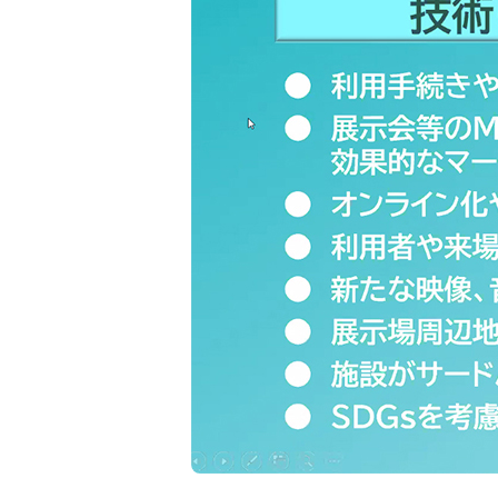
設
画・
く
ッ
企
の
運
り
プ
画・
企
実
活
の
運
画・
営
績
用
構
営
運
紹
事
築
の
営
実
介
例
お
の
績
仕
お
紹
事
仕
介
事
科
学
館
新
卒
実
活
採
績
用
用
紹
事
介
例
教
教
求
先
募
育・
育・
め
輩
集
研
研
る
社
要
修
修
人
員
項