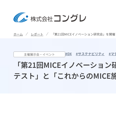
ホーム
レポート
「第21回MICEイノベーション研究会」を開
検索
事
会
サ
採
#DX
#サステナビリティ
#マ
主催展示会・イベント
業
社
ス
用
「第21回MICEイノベーショ
紹
情
テ
情
テスト」と「これからのMIC
介
報
ナ
報
ト
ト
ビ
ト
ッ
ッ
リ
ッ
プ
プ
テ
プ
ト
ィ
ッ
グ
プ
基
会
事
ル